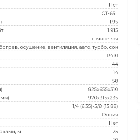
Нет
CT-65L
Вт
1.95
Вт
1.915
глянцевая
огрев, осушение, вентиляция, авто, турбо, сон
R410
44
14
58
)
825х655х310
(мм)
970х315х235
1/4 (6.35)-5/8 (15.88)
Опция
Нет
оками, м
25
10