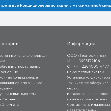
треть все Кондиционеры по акции с максимальной ски
атегории
Информация
ООО «Техносинтез»
астенные кондиционеры для
ИНН: 6453172104
ома
ОГРН: 1226400014477
обильные, портативные,
ереносные
Ремонт сплит-систем
конные кондиционеры
Установка кондиционера
ондиционеры по акции со
Техническое обслуживан
кидками
сервис
ульти-сплит-системы
Каталог кондиционеров
а 2 комнаты
Скупка и обмен техники
а 3 комнаты
Сертификаты и лицензии
Связаться с нами