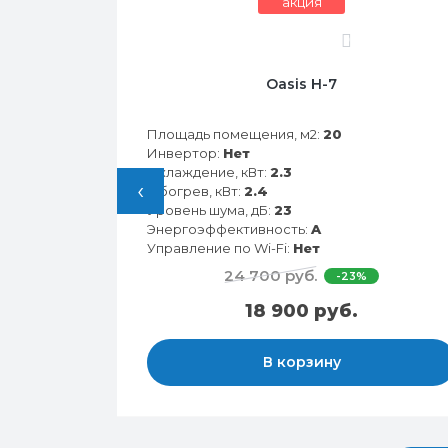
акция
0
28HN
Oasis H-7
Площадь помещения, м2:
20
Инвертор:
Нет
Охлаждение, кВт:
2.3
‹
Обогрев, кВт:
2.4
Уровень шума, дБ:
23
Энергоэффективность:
A
Управление по Wi-Fi:
Нет
24 700 руб.
-23%
18 900 руб.
В корзину