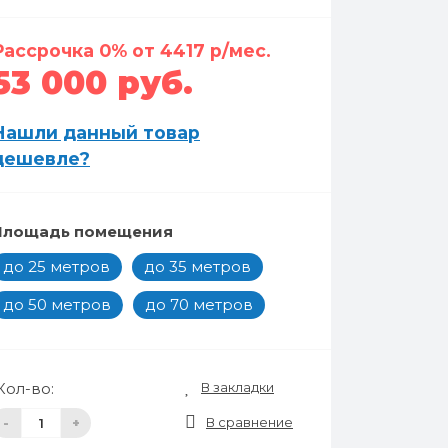
Рассрочка 0% от 4417 р/мес.
53 000 руб.
Нашли данный товар
дешевле?
Площадь помещения
до 25 метров
до 35 метров
до 50 метров
до 70 метров
В закладки
Кол-во:
В сравнение
-
+