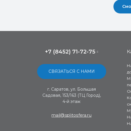
Смо
+7 (8452) 71-72-75
К
Н
СВЯЗАТЬСЯ С НАМИ
д
М
п
г. Саратов, ул. Большая
О
Садовая, 153/163 (ТЦ Город),
К
4-й этаж
с
М
mail@splitosfera.ru
Н
Н