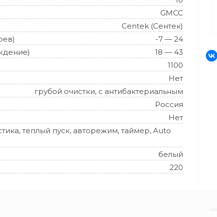
GMCC
Centek (Сентек)
рев)
-7 — 24
ждение)
18 — 43
1100
Нет
грубой очистки, с антибактериальным
Россия
Нет
тика, теплый пуск, авторежим, таймер, Auto
белый
220