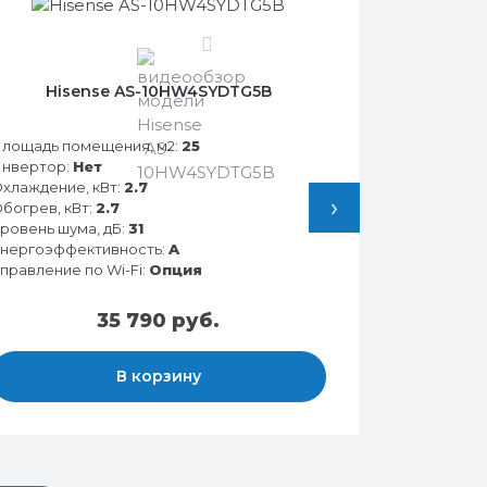
0
Hisense AS-10HW4SYDTG5B
лощадь помещения, м2:
25
нвертор:
Нет
хлаждение, кВт:
2.7
›
богрев, кВт:
2.7
ровень шума, дБ:
31
нергоэффективность:
A
правление по Wi-Fi:
Опция
35 790 руб.
В корзину