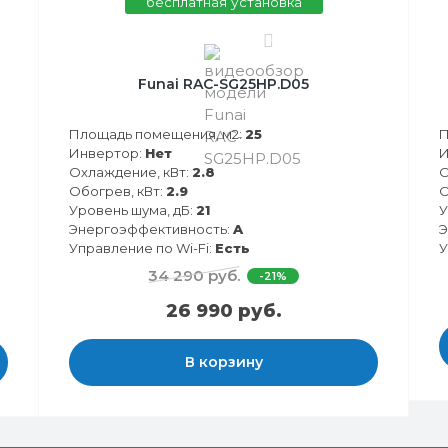
бесплатная установка
0
Funai RAC-SG25HP.D05
Площадь помещения, м2:
25
П
Инвертор:
Нет
И
Охлаждение, кВт:
2.8
О
Обогрев, кВт:
2.9
О
Уровень шума, дБ:
21
У
Энергоэффективность:
A
Э
Управление по Wi-Fi:
Есть
У
34 290 руб.
-21%
26 990 руб.
В корзину