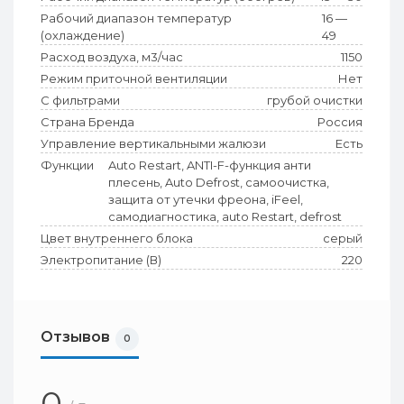
Рабочий диапазон температур
16 —
(охлаждение)
49
Расход воздуха, м3/час
1150
Режим приточной вентиляции
Нет
С фильтрами
грубой очистки
Страна Бренда
Россия
Управление вертикальными жалюзи
Есть
Функции
Auto Restart, ANTI-F-функция анти
плесень, Auto Defrost, самоочистка,
защита от утечки фреона, iFeel,
самодиагностика, auto Restart, defrost
Цвет внутреннего блока
серый
Электропитание (В)
220
Отзывов
0
0