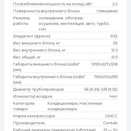
Потребляемая мощность на холод, кВт
2.2
Поверхность внутреннего блока
глянцевая
Режимы
охлаждение, обогрев,
работы
осушение, вентиляция, авто, турбо,
сон
Хладагент (фреон)
R32
Вес внешнего блока, кг
39
Вес внутреннего блока, кг
12.5
Вес общий, кг
51.5
Габариты внешнего блока ШхВхГ
1090x227x328
(мм)
Габариты внутреннего блока ШхВхГ
761x200x295
(мм)
Диаметр трубопроводов
1/4 (6.35)-3/8 (9.52)
Ионизатор воздуха
Нет
Категории
Кондиционеры, Настенные
товара
кондиционеры
Марка компрессора
GMCC
Производитель
Centek
Рабочий диапазон температур (обогрев)
-15 — 30