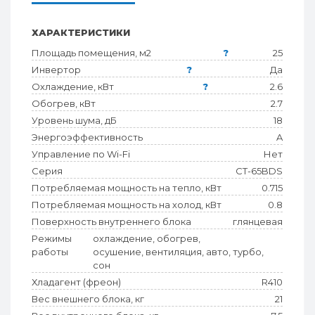
ХАРАКТЕРИСТИКИ
Площадь помещения, м2
?
25
Инвертор
?
Да
Охлаждение, кВт
?
2.6
Обогрев, кВт
2.7
Уровень шума, дБ
18
Энергоэффективность
A
Управление по Wi-Fi
Нет
Серия
CT-65BDS
Потребляемая мощность на тепло, кВт
0.715
Потребляемая мощность на холод, кВт
0.8
Поверхность внутреннего блока
глянцевая
Режимы
охлаждение, обогрев,
работы
осушение, вентиляция, авто, турбо,
сон
Хладагент (фреон)
R410
Вес внешнего блока, кг
21