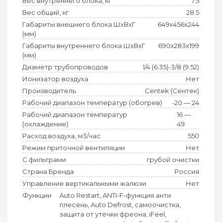
Вес внутреннего блока, кг
7.5
Вес общий, кг
28.5
Габариты внешнего блока ШхВхГ
649х456х244
(мм)
Габариты внутреннего блока ШхВхГ
690х283х199
(мм)
Диаметр трубопроводов
1/4 (6.35)-3/8 (9.52)
Ионизатор воздуха
Нет
Производитель
Centek (Сентек)
Рабочий диапазон температур (обогрев)
-20 — 24
Рабочий диапазон температур
16 —
(охлаждение)
49
Расход воздуха, м3/час
550
Режим приточной вентиляции
Нет
С фильтрами
грубой очистки
Страна Бренда
Россия
Управление вертикальными жалюзи
Нет
Функции
Auto Restart, ANTI-F-функция анти
плесень, Auto Defrost, самоочистка,
защита от утечки фреона, iFeel,