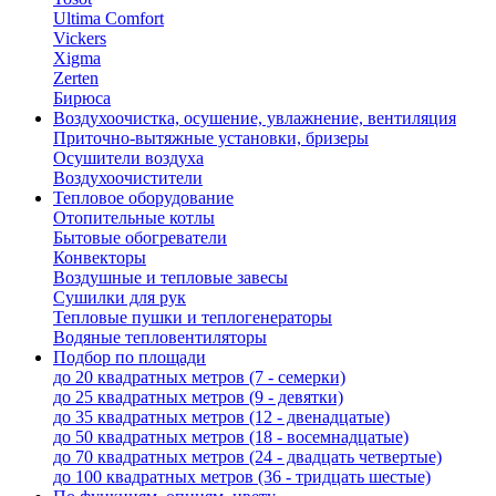
Ultima Comfort
Vickers
Xigma
Zerten
Бирюса
Воздухоочистка, осушение, увлажнение, вентиляция
Приточно-вытяжные установки, бризеры
Осушители воздуха
Воздухоочистители
Тепловое оборудование
Отопительные котлы
Бытовые обогреватели
Конвекторы
Воздушные и тепловые завесы
Сушилки для рук
Тепловые пушки и теплогенераторы
Водяные тепловентиляторы
Подбор по площади
до 20 квадратных метров (7 - семерки)
до 25 квадратных метров (9 - девятки)
до 35 квадратных метров (12 - двенадцатые)
до 50 квадратных метров (18 - восемнадцатые)
до 70 квадратных метров (24 - двадцать четвертые)
до 100 квадратных метров (36 - тридцать шестые)