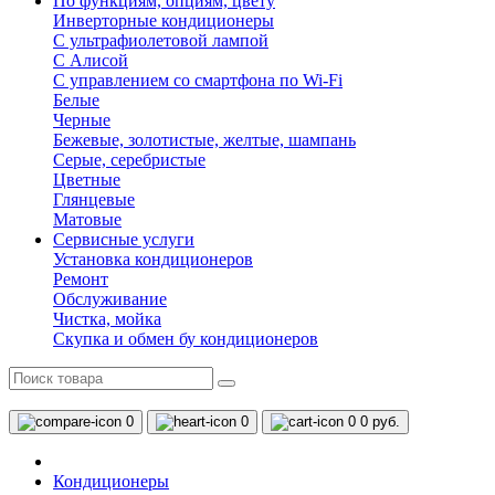
По функциям, опциям, цвету
Инверторные кондиционеры
С ультрафиолетовой лампой
С Алисой
С управлением со смартфона по Wi-Fi
Белые
Черные
Бежевые, золотистые, желтые, шампань
Серые, серебристые
Цветные
Глянцевые
Матовые
Сервисные услуги
Установка кондиционеров
Ремонт
Обслуживание
Чистка, мойка
Скупка и обмен бу кондиционеров
0
0
0
0 руб.
Кондиционеры