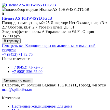
0
Hisense AS-10HW4SYDTG5B
Площадь помещения, м2:
25
Инвертор:
Нет
Охлаждение, кВт:
2.7
Обогрев, кВт:
2.7
Уровень шума, дБ:
31
Энергоэффективность:
A
Управление по Wi-Fi:
Опция
35 790 руб.
В корзину
Смотреть все Кондиционеры по акции с максимальной
скидкой
+7 (8452) 71-72-75
Наши телефоны:
+7 (8452) 71-72-75
+7 (908) 556-55-99
Связаться с нами
г. Саратов, ул. Большая Садовая, 153/163 (ТЦ Город), 4-й этаж
mail@splitosfera.ru
Категории
Настенные кондиционеры для дома