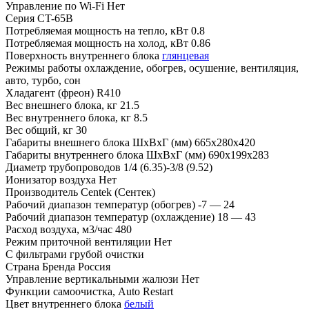
Управление по Wi-Fi
Нет
Серия
CT-65B
Потребляемая мощность на тепло, кВт
0.8
Потребляемая мощность на холод, кВт
0.86
Поверхность внутреннего блока
глянцевая
Режимы работы
охлаждение, обогрев, осушение, вентиляция,
авто, турбо, сон
Хладагент (фреон)
R410
Вес внешнего блока, кг
21.5
Вес внутреннего блока, кг
8.5
Вес общий, кг
30
Габариты внешнего блока ШхВхГ (мм)
665х280х420
Габариты внутреннего блока ШхВхГ (мм)
690х199х283
Диаметр трубопроводов
1/4 (6.35)-3/8 (9.52)
Ионизатор воздуха
Нет
Производитель
Centek (Сентек)
Рабочий диапазон температур (обогрев)
-7 — 24
Рабочий диапазон температур (охлаждение)
18 — 43
Расход воздуха, м3/час
480
Режим приточной вентиляции
Нет
С фильтрами
грубой очистки
Страна Бренда
Россия
Управление вертикальными жалюзи
Нет
Функции
самоочистка, Auto Restart
Цвет внутреннего блока
белый