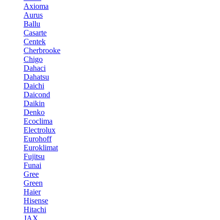
Axioma
Aurus
Ballu
Casarte
Centek
Cherbrooke
Chigo
Dahaci
Dahatsu
Daichi
Daicond
Daikin
Denko
Ecoclima
Electrolux
Eurohoff
Euroklimat
Fujitsu
Funai
Gree
Green
Haier
Hisense
Hitachi
JAX