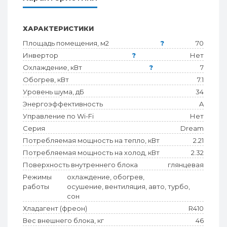
ХАРАКТЕРИСТИКИ
Площадь помещения, м2
?
70
Инвертор
?
Нет
Охлаждение, кВт
?
7
Обогрев, кВт
7.1
Уровень шума, дБ
34
Энергоэффективность
A
Управление по Wi-Fi
Нет
Серия
Dream
Потребляемая мощность на тепло, кВт
2.21
Потребляемая мощность на холод, кВт
2.32
Поверхность внутреннего блока
глянцевая
Режимы
охлаждение, обогрев,
работы
осушение, вентиляция, авто, турбо,
сон
Хладагент (фреон)
R410
Вес внешнего блока, кг
46