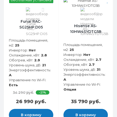
бесплатная установка
0
0
Funai RAC-
Hisense AS-
SG25HP.D05
10HW4SYDTG5B
Площадь помещения,
Площадь помещения,
м2:
25
м2:
25
Инвертор:
Нет
Инвертор:
Нет
Охлаждение, кВт:
2.8
Охлаждение, кВт:
2.7
Обогрев, кВт:
2.9
Обогрев, кВт:
2.7
Уровень шума, дБ:
21
Уровень шума, дБ:
31
Энергоэффективность:
Энергоэффективность:
A
A
Управление по Wi-Fi:
Управление по Wi-Fi:
Есть
Опция
34 290 руб.
-21%
26 990 руб.
35 790 руб.
В корзину
В корзину