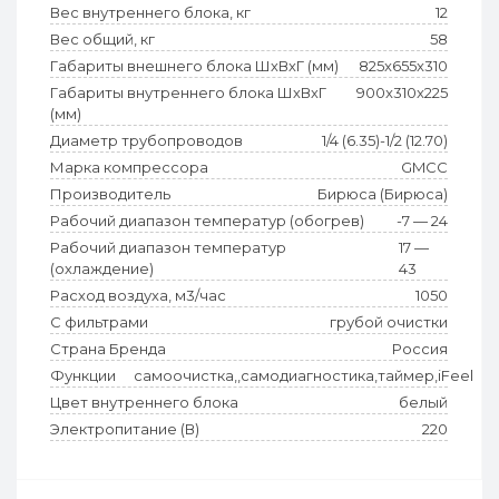
Вес внутреннего блока, кг
12
Вес общий, кг
58
Габариты внешнего блока ШхВхГ (мм)
825x655x310
Габариты внутреннего блока ШхВхГ
900x310x225
(мм)
Диаметр трубопроводов
1/4 (6.35)-1/2 (12.70)
Марка компрессора
GMCC
Производитель
Бирюса (Бирюса)
Рабочий диапазон температур (обогрев)
-7 — 24
Рабочий диапазон температур
17 —
(охлаждение)
43
Расход воздуха, м3/час
1050
С фильтрами
грубой очистки
Страна Бренда
Россия
Функции
самоочистка,,самодиагностика,таймер,iFeel
Цвет внутреннего блока
белый
Электропитание (В)
220