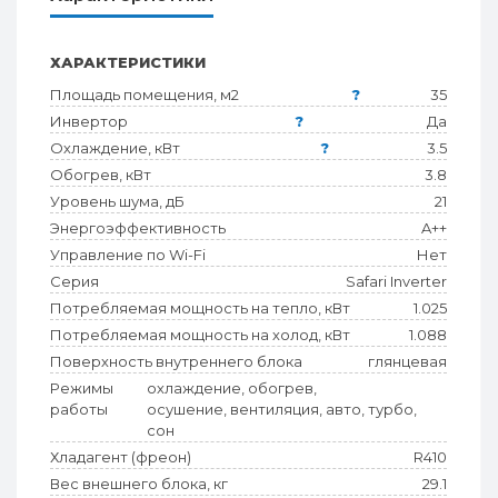
ХАРАКТЕРИСТИКИ
Площадь помещения, м2
?
35
Инвертор
?
Да
Охлаждение, кВт
?
3.5
Обогрев, кВт
3.8
Уровень шума, дБ
21
Энергоэффективность
A++
Управление по Wi-Fi
Нет
Серия
Safari Inverter
Потребляемая мощность на тепло, кВт
1.025
Потребляемая мощность на холод, кВт
1.088
Поверхность внутреннего блока
глянцевая
Режимы
охлаждение, обогрев,
работы
осушение, вентиляция, авто, турбо,
сон
Хладагент (фреон)
R410
Вес внешнего блока, кг
29.1