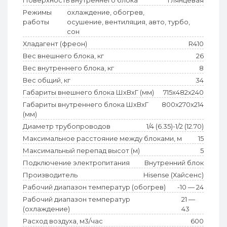
Поверхность внутреннего блока
глянцевая
Режимы
охлаждение, обогрев,
работы
осушение, вентиляция, авто, турбо,
сон
Хладагент (фреон)
R410
Вес внешнего блока, кг
26
Вес внутреннего блока, кг
8
Вес общий, кг
34
Габариты внешнего блока ШхВхГ (мм)
715x482x240
Габариты внутреннего блока ШхВхГ
800x270x214
(мм)
Диаметр трубопроводов
1/4 (6.35)-1/2 (12.70)
Максимальное расстояние между блоками, м
15
Максимальный перепад высот (м)
5
Подключение электропитания
Внутренний блок
Производитель
Hisense (Хайсенс)
Рабочий диапазон температур (обогрев)
-10 — 24
Рабочий диапазон температур
21 —
(охлаждение)
43
Расход воздуха, м3/час
600