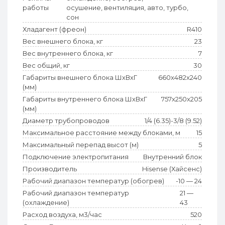
работы
осушение, вентиляция, авто, турбо,
сон
Хладагент (фреон)
R410
Вес внешнего блока, кг
23
Вес внутреннего блока, кг
7
Вес общий, кг
30
Габариты внешнего блока ШхВхГ
660x482x240
(мм)
Габариты внутреннего блока ШхВхГ
757x250x205
(мм)
Диаметр трубопроводов
1/4 (6.35)-3/8 (9.52)
Максимальное расстояние между блоками, м
15
Максимальный перепад высот (м)
5
Подключение электропитания
Внутренний блок
Производитель
Hisense (Хайсенс)
Рабочий диапазон температур (обогрев)
-10 — 24
Рабочий диапазон температур
21 —
(охлаждение)
43
Расход воздуха, м3/час
520