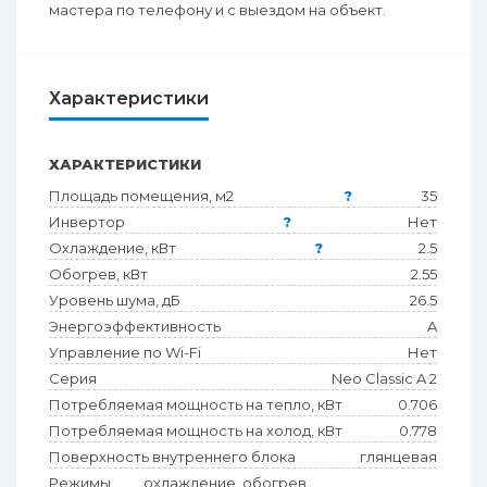
мастера по телефону и с выездом на объект.
Характеристики
ХАРАКТЕРИСТИКИ
Площадь помещения, м2
?
35
Инвертор
?
Нет
Охлаждение, кВт
?
2.5
Обогрев, кВт
2.55
Уровень шума, дБ
26.5
Энергоэффективность
A
Управление по Wi-Fi
Нет
Серия
Neo Classic A 2
Потребляемая мощность на тепло, кВт
0.706
Потребляемая мощность на холод, кВт
0.778
Поверхность внутреннего блока
глянцевая
Режимы
охлаждение, обогрев,