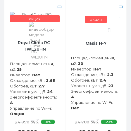
акция
акция
0
0
Royal Clima RC-
Oasis H-7
TWL28HN
Площадь помещения,
м2:
20
Площадь помещения,
Инвертор:
Нет
м2:
25
Охлаждение, кВт:
2.3
Инвертор:
Нет
Обогрев, кВт:
2.4
Охлаждение, кВт:
2.65
Уровень шума, дБ:
23
Обогрев, кВт:
2.7
Энергоэффективность:
Уровень шума, дБ:
24
A
Энергоэффективность:
Управление по Wi-Fi:
A
Нет
Управление по Wi-Fi:
Опция
24 990 руб.
24 700 руб.
-8%
-23%