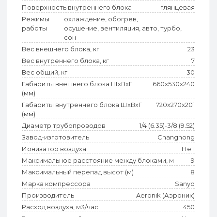
Поверхность внутреннего блока
глянцевая
Режимы
охлаждение, обогрев,
работы
осушение, вентиляция, авто, турбо,
сон
Вес внешнего блока, кг
23
Вес внутреннего блока, кг
7
Вес общий, кг
30
Габариты внешнего блока ШхВхГ
660x530x240
(мм)
Габариты внутреннего блока ШхВхГ
720x270x201
(мм)
Диаметр трубопроводов
1/4 (6.35)-3/8 (9.52)
Завод-изготовитель
Changhong
Ионизатор воздуха
Нет
Максимальное расстояние между блоками, м
9
Максимальный перепад высот (м)
8
Марка компрессора
Sanyo
Производитель
Aeronik (Аэроник)
Расход воздуха, м3/час
450