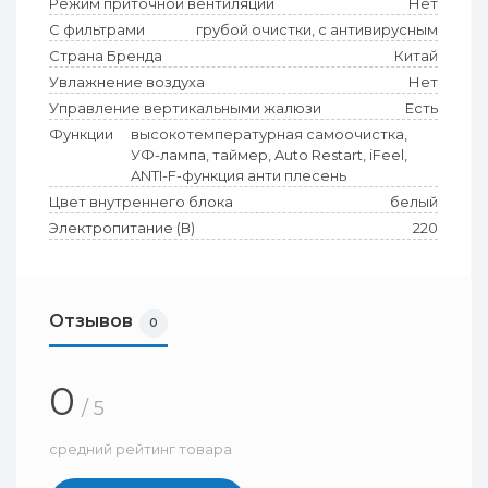
Режим приточной вентиляции
Нет
С фильтрами
грубой очистки, с антивирусным
Страна Бренда
Китай
Увлажнение воздуха
Нет
Управление вертикальными жалюзи
Есть
Функции
высокотемпературная самоочистка,
УФ-лампа, таймер, Auto Restart, iFeel,
ANTI-F-функция анти плесень
Цвет внутреннего блока
белый
Электропитание (В)
220
Отзывов
0
0
/ 5
средний рейтинг товара