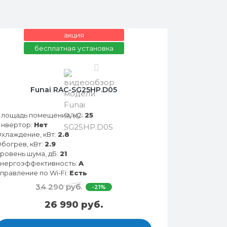
акция
бесплатная установка
0
Funai RAC-SG25HP.D05
лощадь помещения, м2:
25
нвертор:
Нет
хлаждение, кВт:
2.8
богрев, кВт:
2.9
ровень шума, дБ:
21
нергоэффективность:
A
правление по Wi-Fi:
Есть
34 290 руб.
-21%
26 990 руб.