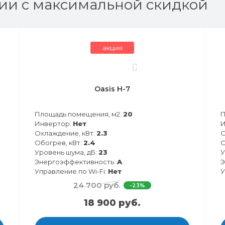
ии с максимальной скидкой
акция
0
Oasis H-7
Площадь помещения, м2:
20
П
Инвертор:
Нет
И
Охлаждение, кВт:
2.3
О
Обогрев, кВт:
2.4
О
Уровень шума, дБ:
23
У
Энергоэффективность:
A
Э
Управление по Wi-Fi:
Нет
У
24 700 руб.
-23%
18 900 руб.