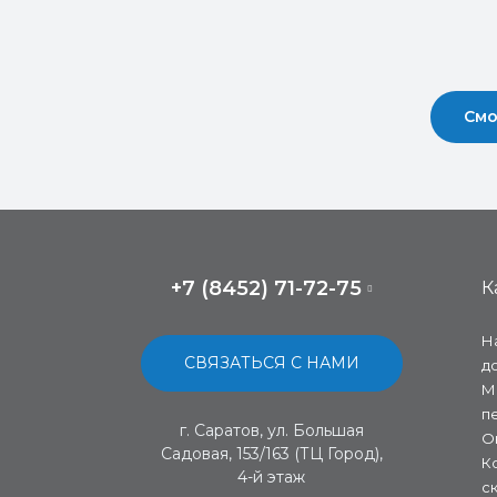
Смо
+7 (8452) 71-72-75
К
Н
СВЯЗАТЬСЯ С НАМИ
д
М
п
г. Саратов, ул. Большая
О
Садовая, 153/163 (ТЦ Город),
К
4-й этаж
с