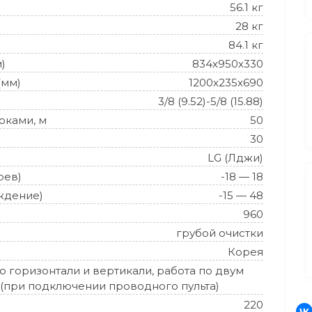
56.1 кг
28 кг
84.1 кг
)
834х950х330
(мм)
1200х235х690
3/8 (9.52)-5/8 (15.88)
оками, м
50
30
LG (Лджи)
рев)
-18 — 18
ждение)
-15 — 48
960
грубой очистки
Корея
 горизонтали и вертикали, работа по двум
(при подключении проводного пульта)
220