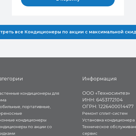
треть все Кондиционеры по акции с максимальной ски
атегории
Информация
ООО «Техносинтез»
астенные кондиционеры для
ИНН: 6453172104
ома
ОГРН: 1226400014477
обильные, портативные,
ереносные
Ремонт сплит-систем
конные кондиционеры
Установка кондиционера
ондиционеры по акции со
Техническое обслуживан
кидками
сервис