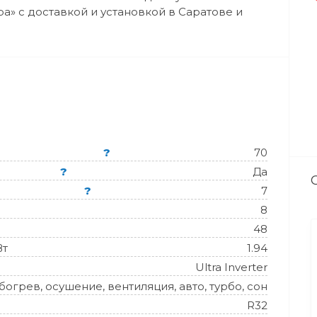
а» с доставкой и установкой в Саратове и
?
70
?
Да
?
7
8
48
Вт
1.94
Ultra Inverter
огрев, осушение, вентиляция, авто, турбо, сон
R32