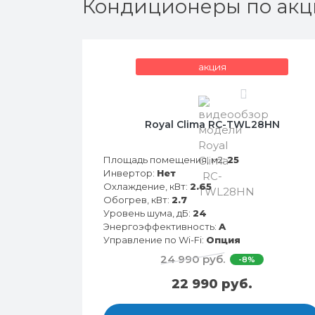
Кондиционеры по акц
акция
0
Royal Clima RC-TWL28HN
Площадь помещения, м2:
25
Инвертор:
Нет
Охлаждение, кВт:
2.65
Обогрев, кВт:
2.7
Уровень шума, дБ:
24
Энергоэффективность:
A
Управление по Wi-Fi:
Опция
24 990 руб.
-8%
22 990 руб.