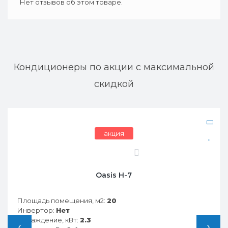
Нет отзывов об этом товаре.
Кондиционеры по акции с максимальной
скидкой
акция
бесплатная установка
0
Funai RAC-SG25HP.D05
Площадь помещения, м2:
25
Инвертор:
Нет
Охлаждение, кВт:
2.8
‹
›