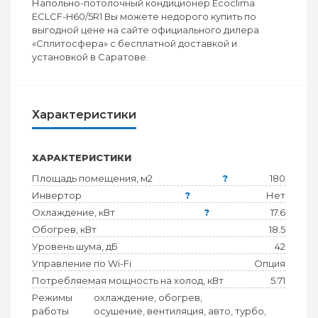
Напольно-потолочный кондиционер Ecoclima
ECLCF-H60/5R1 Вы можете недорого купить по
выгодной цене на сайте официального дилера
«Сплитосфера» с бесплатной доставкой и
установкой в Саратове.
Характеристики
ХАРАКТЕРИСТИКИ
Площадь помещения, м2
?
180
Инвертор
?
Нет
Охлаждение, кВт
?
17.6
Обогрев, кВт
18.5
Уровень шума, дБ
42
Управление по Wi-Fi
Опция
Потребляемая мощность на холод, кВт
5.71
Режимы
охлаждение, обогрев,
работы
осушение, вентиляция, авто, турбо,