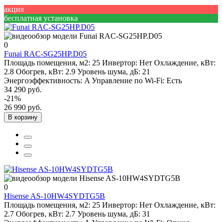
акция
бесплатная установка
0
Funai RAC-SG25HP.D05
Площадь помещения, м2:
25
Инвертор:
Нет
Охлаждение, кВт:
2.8
Обогрев, кВт:
2.9
Уровень шума, дБ:
21
Энергоэффективность:
A
Управление по Wi-Fi:
Есть
34 290 руб.
-21%
26 990 руб.
В корзину
0
Hisense AS-10HW4SYDTG5B
Площадь помещения, м2:
25
Инвертор:
Нет
Охлаждение, кВт:
2.7
Обогрев, кВт:
2.7
Уровень шума, дБ:
31