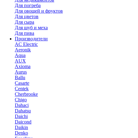
Для погреба
Для овощей и фруктов
Для цветов
Для сыра
Для шуб и меха
Для пива
Производители
AC Electric
Aeronik
Aqua
AUX
Axioma
Aurus
Ballu
Casarte
Centek
Cherbrooke
Chigo
Dahaci
Dahatsu
Daichi
Daicond
Daikin
Denko