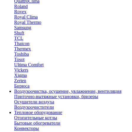
QuattroClima
Roland
Rovex
Royal Clima
Royal Thermo
Samsung
Shuft
TCL
Thaicon
Thermex
Toshiba
Tosot
Ultima Comfort
Vickers
Xigma
Zerten
Бирюса
Воздухоочистка, осушение, увлажнение, вентиляция
Приточно-вытяжные установки, бризеры
Осушители воздуха
Воздухоочистители
Тепловое оборудование
Отопительные котлы
Бытовые обогреватели
Конвекторы