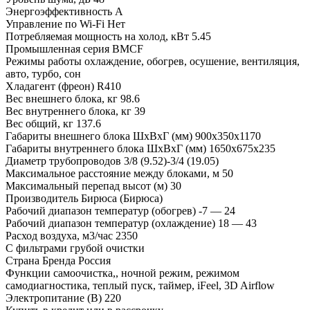
Энергоэффективность
A
Управление по Wi-Fi
Нет
Потребляемая мощность на холод, кВт
5.45
Промышленная серия
BMCF
Режимы работы
охлаждение, обогрев, осушение, вентиляция,
авто, турбо, сон
Хладагент (фреон)
R410
Вес внешнего блока, кг
98.6
Вес внутреннего блока, кг
39
Вес общий, кг
137.6
Габариты внешнего блока ШхВхГ (мм)
900x350x1170
Габариты внутреннего блока ШхВхГ (мм)
1650х675х235
Диаметр трубопроводов
3/8 (9.52)-3/4 (19.05)
Максимальное расстояние между блоками, м
50
Максимальный перепад высот (м)
30
Производитель
Бирюса (Бирюса)
Рабочий диапазон температур (обогрев)
-7 — 24
Рабочий диапазон температур (охлаждение)
18 — 43
Расход воздуха, м3/час
2350
С фильтрами
грубой очистки
Страна Бренда
Россия
Функции
самоочистка,, ночной режим, режимом
самодиагностика, теплый пуск, таймер, iFeel, 3D Airflow
Электропитание (В)
220