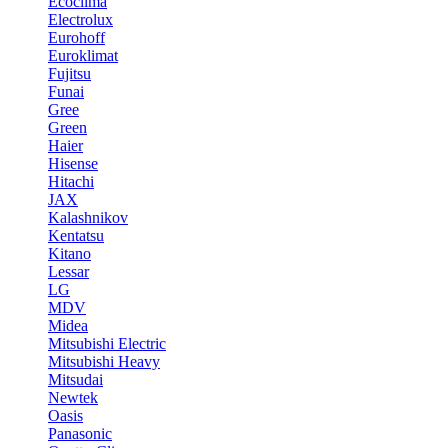
Ecoclima
Electrolux
Eurohoff
Euroklimat
Fujitsu
Funai
Gree
Green
Haier
Hisense
Hitachi
JAX
Kalashnikov
Kentatsu
Kitano
Lessar
LG
MDV
Midea
Mitsubishi Electric
Mitsubishi Heavy
Mitsudai
Newtek
Oasis
Panasonic