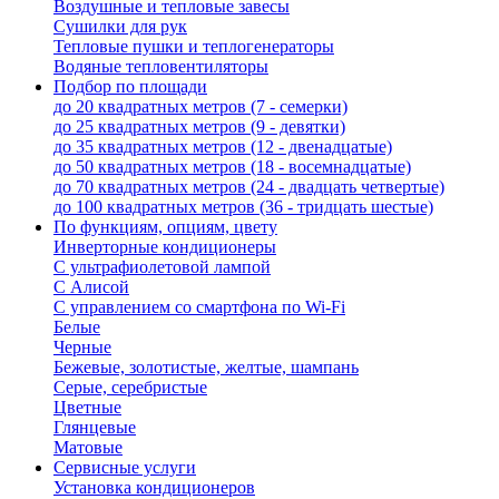
Воздушные и тепловые завесы
Сушилки для рук
Тепловые пушки и теплогенераторы
Водяные тепловентиляторы
Подбор по площади
до 20 квадратных метров (7 - семерки)
до 25 квадратных метров (9 - девятки)
до 35 квадратных метров (12 - двенадцатые)
до 50 квадратных метров (18 - восемнадцатые)
до 70 квадратных метров (24 - двадцать четвертые)
до 100 квадратных метров (36 - тридцать шестые)
По функциям, опциям, цвету
Инверторные кондиционеры
С ультрафиолетовой лампой
С Алисой
С управлением со смартфона по Wi-Fi
Белые
Черные
Бежевые, золотистые, желтые, шампань
Серые, серебристые
Цветные
Глянцевые
Матовые
Сервисные услуги
Установка кондиционеров