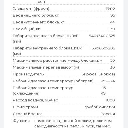
сон
Хладагент (фреон)
R410
Вес внешнего блока, кг
95
Вес внутреннего блока, кг
44
Вес общий, кг
139
Габариты внешнего блока ШхВхГ
940x340x1325
(мм)
Габариты внутреннего блока ШхВхГ
1631x660x205
(мм)
Максимальное расстояние между блоками, м
50
Максимальный перепад высот (м)
30
Производитель
Бирюса (Бирюса)
Рабочий диапазон температур (обогрев)
-15 — 24
Рабочий диапазон температур
-15 —
(охлаждение)
49
Расход воздуха, м3/час
1800
С фильтрами
грубой очистки
Страна Бренда
Россия
Функции
самоочистка,, ночной режим, режимом
самодиагностика, теплый пуск, таймер,