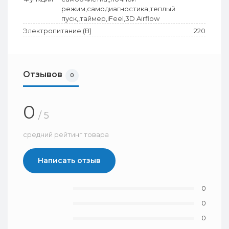
режим,самодиагностика,теплый
пуск,,таймер,iFeel,3D Airflow
Электропитание (В)
220
Отзывов
0
0
/ 5
средний рейтинг товара
Написать отзыв
0
0
0