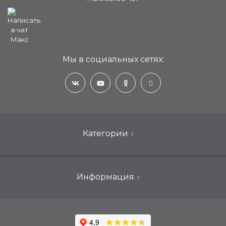
Мы в социальных сетях:
Категории
Настенные кондиционеры для дома
Информация
Мобильные, портативные, переносные
ООО «Техносинтез»
Оконные кондиционеры
ИНН: 6453172104
Ремонт сплит-систем
ОГРН: 1226400014477