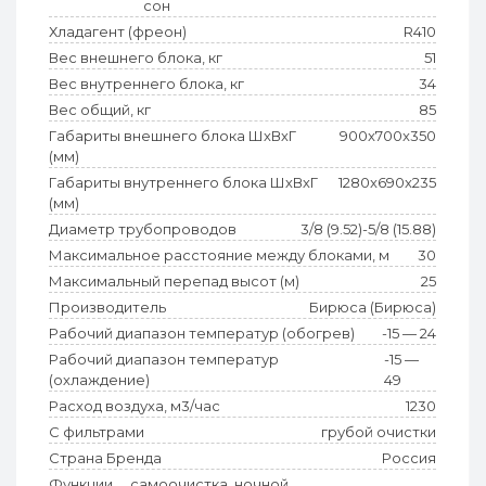
сон
Хладагент (фреон)
R410
Вес внешнего блока, кг
51
Вес внутреннего блока, кг
34
Вес общий, кг
85
Габариты внешнего блока ШхВхГ
900x700x350
(мм)
Габариты внутреннего блока ШхВхГ
1280x690x235
(мм)
Диаметр трубопроводов
3/8 (9.52)-5/8 (15.88)
Максимальное расстояние между блоками, м
30
Максимальный перепад высот (м)
25
Производитель
Бирюса (Бирюса)
Рабочий диапазон температур (обогрев)
-15 — 24
Рабочий диапазон температур
-15 —
(охлаждение)
49
Расход воздуха, м3/час
1230
С фильтрами
грубой очистки
Страна Бренда
Россия
Функции
самоочистка,,ночной