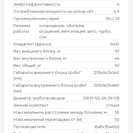
Энергоэффективность
A
Потребляемая мощность на холод, кВт
4.9
Промышленная серия
BLC-M
Режимы
охлаждение, обогрев,
работы
осушение, вентиляция, авто, турбо,
сон
Хладагент (фреон)
R410
Вес внешнего блока, кг
97
Вес внутреннего блока, кг
44
Вес общий, кг
141
Габариты внешнего блока ШхВхГ
1255x945x340
(мм)
Габариты внутреннего блока ШхВхГ
205x1631x660
(мм)
Диаметр трубопроводов
3/8 (9.52)-3/4 (19.05)
Зимний комплект
Опция
Максимальное расстояние между блоками, м
50
Максимальный перепад высот (м)
30
Производитель
Ballu (Баллу)