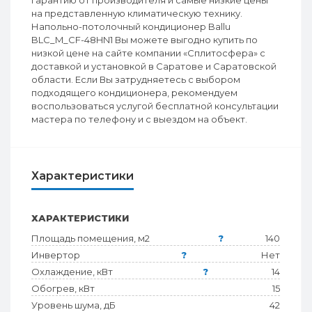
гарантию от производителя и самые низкие цены
на представленную климатическую технику.
Напольно-потолочный кондиционер Ballu
BLC_M_CF-48HN1 Вы можете выгодно купить по
низкой цене на сайте компании «Сплитосфера» с
доставкой и установкой в Саратове и Саратовской
области. Если Вы затрудняетесь с выбором
подходящего кондиционера, рекомендуем
воспользоваться услугой бесплатной консультации
мастера по телефону и с выездом на объект.
Характеристики
ХАРАКТЕРИСТИКИ
Площадь помещения, м2
?
140
Инвертор
?
Нет
Охлаждение, кВт
?
14
Обогрев, кВт
15
Уровень шума, дБ
42