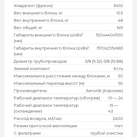
Хладагент (фреон)
R410
Вес внешнего блока, кг
103
Вес внутреннего блока, кг
46
Вес общий, кг
149
Габариты внешнего блока ШхВхГ
1120x440x1100
(мм)
Габариты внутреннего блока ШхВхГ
1570x235x665
(мм)
Диаметр трубопроводов
3/8 (9.52)-5/8 (15.88)
Зимний комплект
Есть
Максимальное расстояние между блоками, м
30
Максимальный перепад высот (м)
50
Производитель
Aeronik (Аэроник)
Рабочий диапазон температур (обогрев)
-10 — 24
Рабочий диапазон температур
-15 —
(охлаждение)
43
Расход воздуха, м3/час
2400
Режим приточной вентиляции
Нет
С фильтрами
грубой очистки