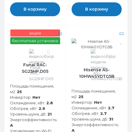
В корзину
В корзину
акция
бесплатная установка
0
0
Funai RAC-
Hisense AS-
SG25HP.D05
10HW4SYDTG5B
Площадь помещения,
Площадь помещения,
м2:
25
м2:
25
Инвертор:
Нет
Инвертор:
Нет
Охлаждение, кВт:
2.8
Охлаждение, кВт:
2.7
Обогрев, кВт:
2.9
Обогрев, кВт:
2.7
Уровень шума, дБ:
21
Уровень шума, дБ:
31
Энергоэффективность:
Энергоэффективность:
A
A
Управление по Wi-Fi: