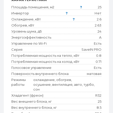
Площадь помещения, м2
?
25
Инвертор
?
Нет
Охлаждение, кВт
?
2.6
Обогрев, кВт
2.63
Уровень шума, дБ
24
Энергоэффективность
A
Управление по Wi-Fi
Есть
Серия
SaveIN PRO
Потребляемая мощность на тепло, кВт
0.8
Потребляемая мощность на холод, кВт
0.71
Голосовое управление
Есть
Поверхность внутреннего блока
матовая
Режимы
охлаждение, обогрев,
работы
осушение, вентиляция, авто, турбо,
сон
Хладагент (фреон)
R32
Вес внешнего блока, кг
25
Вес внутреннего блока, кг
8.5