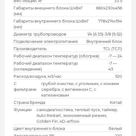
Вес общий, кг
33.5
Габариты внешнего блока ШхВхГ
660x230x456
(мм)
Габариты внутреннего блока ШхВхГ
778x274x194
(мм)
Диаметр трубопроводов
1/4 (6.35)-3/8 (9.52)
Подключение электропитания
Внутренний блок
Производитель
TCL (ТСЛ)
Рабочий диапазон температур (обогрев)
-7 — 24
Рабочий диапазон температур
-7 —
(охлаждение)
43
Расход воздуха, м3/час
520
С
грубой очистки, с угольным, с ионами
фильтрами
серебра, с витамином C, с
катехиновым
Страна Бренда
Китай
Функции
самодиагностика, теплый пуск, таймер,
Auto Restart, экономичный режим,
Golden Fin, 4D-arflow
Цвет внутреннего блока
белый
Электропитание (В)
220