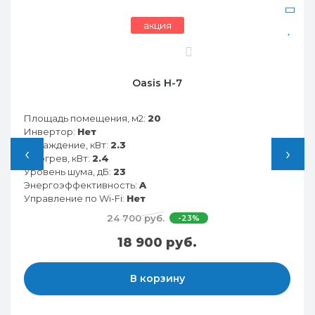
акция
бесплатная установка
0
Funai RAC-SG25HP.D05
Площадь помещения, м2:
25
Инвертор:
Нет
Охлаждение, кВт:
2.8
‹
›
Обогрев, кВт:
2.9
Уровень шума, дБ:
21
Энергоэффективность:
A
Управление по Wi-Fi:
Есть
34 290 руб.
-21%
26 990 руб.
В корзину