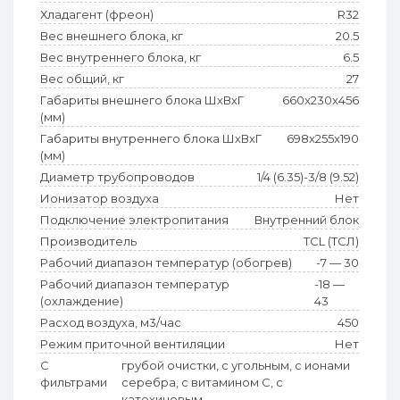
Хладагент (фреон)
R32
Вес внешнего блока, кг
20.5
Вес внутреннего блока, кг
6.5
Вес общий, кг
27
Габариты внешнего блока ШхВхГ
660x230x456
(мм)
Габариты внутреннего блока ШхВхГ
698x255x190
(мм)
Диаметр трубопроводов
1/4 (6.35)-3/8 (9.52)
Ионизатор воздуха
Нет
Подключение электропитания
Внутренний блок
Производитель
TCL (ТСЛ)
Рабочий диапазон температур (обогрев)
-7 — 30
Рабочий диапазон температур
-18 —
(охлаждение)
43
Расход воздуха, м3/час
450
Режим приточной вентиляции
Нет
С
грубой очистки, с угольным, с ионами
фильтрами
серебра, с витамином C, с
катехиновым