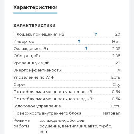
Характеристики
ХАРАКТЕРИСТИКИ
Площадь помещения, м2
?
20
Инвертор
?
Нет
Охлаждение, кВт
?
2.05
Обогрев, кВт
2.05
Уровень шума, дБ
23
Энергоэффективность
A
Управление по Wi-Fi
Есть
Серия
City
Потребляемая мощность на тепло, кВт
0.64
Потребляемая мощность на холод, кВт
0.64
Голосовое управление
Есть
Поверхность внутреннего блока
матовая
Режимы
охлаждение, обогрев,
работы
осушение, вентиляция, авто, турбо,
сон