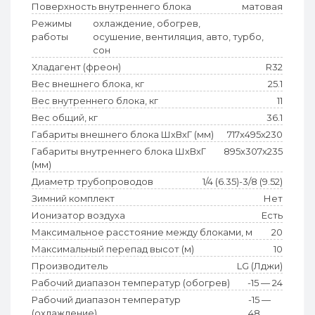
Поверхность внутреннего блока
матовая
Режимы
охлаждение, обогрев,
работы
осушение, вентиляция, авто, турбо,
сон
Хладагент (фреон)
R32
Вес внешнего блока, кг
25.1
Вес внутреннего блока, кг
11
Вес общий, кг
36.1
Габариты внешнего блока ШхВхГ (мм)
717x495x230
Габариты внутреннего блока ШхВхГ
895x307x235
(мм)
Диаметр трубопроводов
1/4 (6.35)-3/8 (9.52)
Зимний комплект
Нет
Ионизатор воздуха
Есть
Максимальное расстояние между блоками, м
20
Максимальный перепад высот (м)
10
Производитель
LG (Лджи)
Рабочий диапазон температур (обогрев)
-15 — 24
Рабочий диапазон температур
-15 —
(охлаждение)
48