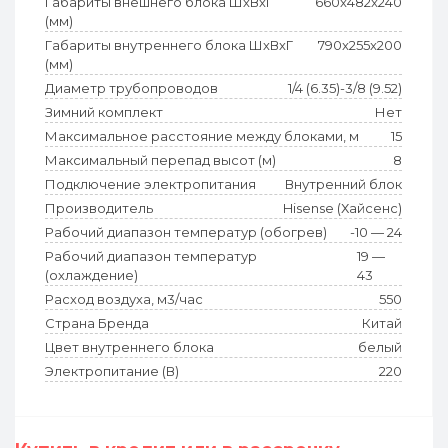
Габариты внешнего блока ШхВхГ
660x482x240
(мм)
Габариты внутреннего блока ШхВхГ
790x255x200
(мм)
Диаметр трубопроводов
1/4 (6.35)-3/8 (9.52)
Зимний комплект
Нет
Максимальное расстояние между блоками, м
15
Максимальный перепад высот (м)
8
Подключение электропитания
Внутренний блок
Производитель
Hisense (Хайсенс)
Рабочий диапазон температур (обогрев)
-10 — 24
Рабочий диапазон температур
19 —
(охлаждение)
43
Расход воздуха, м3/час
550
Страна Бренда
Китай
Цвет внутреннего блока
белый
Электропитание (В)
220