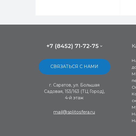
+7 (8452) 71-72-75
К
Н
СВЯЗАТЬСЯ С НАМИ
д
М
п
г. Саратов, ул. Большая
О
Садовая, 153/163 (ТЦ Город),
К
4-й этаж
с
М
mail@splitosfera.ru
Н
Н