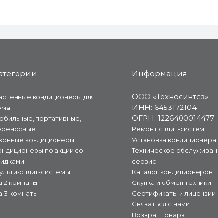
атегории
Информация
ООО «Техносинтез»
астенные кондиционеры для
ИНН: 6453172104
ома
ОГРН: 1226400014477
обильные, портативные,
ереносные
Ремонт сплит-систем
конные кондиционеры
Установка кондиционера
ондиционеры по акции со
Техническое обслуживан
кидками
сервис
ульти-сплит-системы
Каталог кондиционеров
а 2 комнаты
Скупка и обмен техники
а 3 комнаты
Сертификаты и лицензии
Связаться с нами
Возврат товара