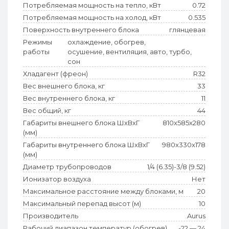
Потребляемая мощность на тепло, кВт
0.72
Потребляемая мощность на холод, кВт
0.535
Поверхность внутреннего блока
глянцевая
Режимы
охлаждение, обогрев,
работы
осушение, вентиляция, авто, турбо,
сон
Хладагент (фреон)
R32
Вес внешнего блока, кг
33
Вес внутреннего блока, кг
11
Вес общий, кг
44
Габариты внешнего блока ШхВхГ
810x585x280
(мм)
Габариты внутреннего блока ШхВхГ
980x330x178
(мм)
Диаметр трубопроводов
1/4 (6.35)-3/8 (9.52)
Ионизатор воздуха
Нет
Максимальное расстояние между блоками, м
20
Максимальный перепад высот (м)
10
Производитель
Aurus
Рабочий диапазон температур (обогрев)
-22 — 24