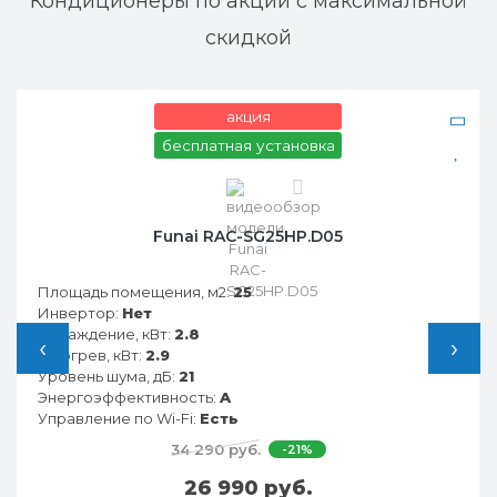
Кондиционеры по акции с максимальной
скидкой
акция
бесплатная установка
0
Funai RAC-SG25HP.D05
Площадь помещения, м2:
25
Инвертор:
Нет
Охлаждение, кВт:
2.8
‹
›
Обогрев, кВт:
2.9
Уровень шума, дБ:
21
Энергоэффективность:
A
Управление по Wi-Fi:
Есть
34 290 руб.
-21%
26 990 руб.