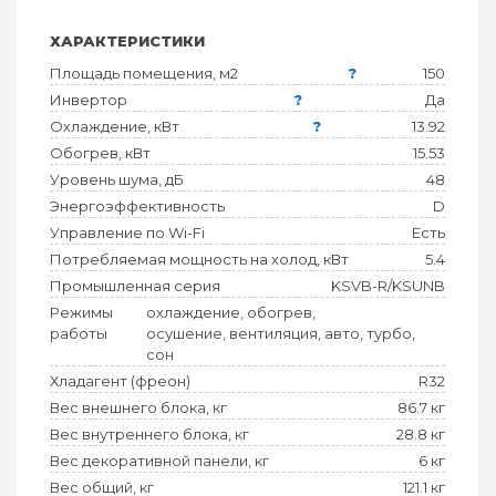
ХАРАКТЕРИСТИКИ
Площадь помещения, м2
?
150
Инвертор
?
Да
Охлаждение, кВт
?
13.92
Обогрев, кВт
15.53
Уровень шума, дБ
48
Энергоэффективность
D
Управление по Wi-Fi
Есть
Потребляемая мощность на холод, кВт
5.4
Промышленная серия
KSVB-R/KSUNB
Режимы
охлаждение, обогрев,
работы
осушение, вентиляция, авто, турбо,
сон
Хладагент (фреон)
R32
Вес внешнего блока, кг
86.7 кг
Вес внутреннего блока, кг
28.8 кг
Вес декоративной панели, кг
6 кг
Вес общий, кг
121.1 кг