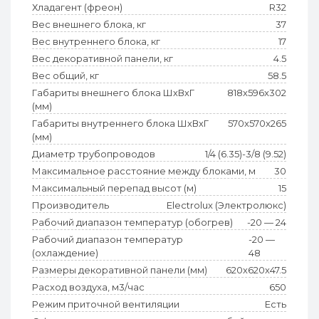
Хладагент (фреон)
R32
Вес внешнего блока, кг
37
Вес внутреннего блока, кг
17
Вес декоративной панели, кг
4.5
Вес общий, кг
58.5
Габариты внешнего блока ШхВхГ
818x596x302
(мм)
Габариты внутреннего блока ШхВхГ
570x570x265
(мм)
Диаметр трубопроводов
1/4 (6.35)-3/8 (9.52)
Максимальное расстояние между блоками, м
30
Максимальный перепад высот (м)
15
Производитель
Electrolux (Электролюкс)
Рабочий диапазон температур (обогрев)
-20 — 24
Рабочий диапазон температур
-20 —
(охлаждение)
48
Размеры декоративной панели (мм)
620x620x47.5
Расход воздуха, м3/час
650
Режим приточной вентиляции
Есть