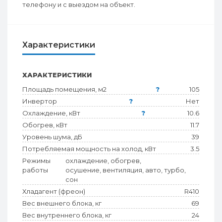
телефону и с выездом на объект.
Характеристики
ХАРАКТЕРИСТИКИ
Площадь помещения, м2
?
105
Инвертор
?
Нет
Охлаждение, кВт
?
10.6
Обогрев, кВт
11.7
Уровень шума, дБ
39
Потребляемая мощность на холод, кВт
3.5
Режимы
охлаждение, обогрев,
работы
осушение, вентиляция, авто, турбо,
сон
Хладагент (фреон)
R410
Вес внешнего блока, кг
69
Вес внутреннего блока, кг
24