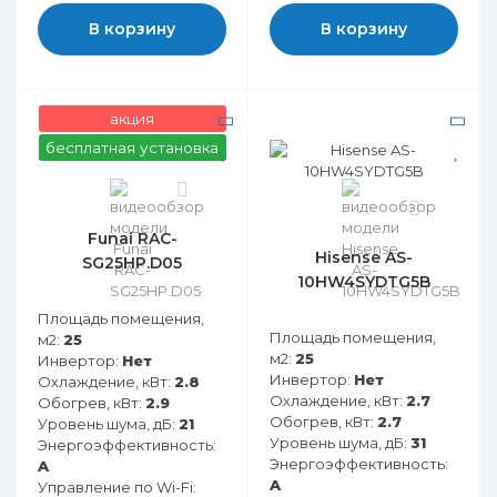
В корзину
В корзину
акция
бесплатная установка
0
0
Funai RAC-
Hisense AS-
SG25HP.D05
10HW4SYDTG5B
Площадь помещения,
Площадь помещения,
м2:
25
м2:
25
Инвертор:
Нет
Инвертор:
Нет
Охлаждение, кВт:
2.8
Охлаждение, кВт:
2.7
Обогрев, кВт:
2.9
Обогрев, кВт:
2.7
Уровень шума, дБ:
21
Уровень шума, дБ:
31
Энергоэффективность:
Энергоэффективность:
A
A
Управление по Wi-Fi: