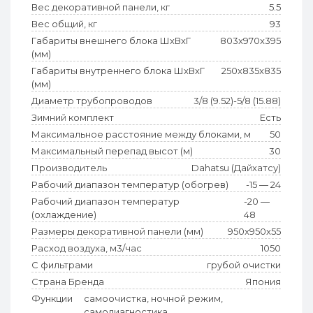
Вес декоративной панели, кг
5.5
Вес общий, кг
93
Габариты внешнего блока ШхВхГ
803x970x395
(мм)
Габариты внутреннего блока ШхВхГ
250x835x835
(мм)
Диаметр трубопроводов
3/8 (9.52)-5/8 (15.88)
Зимний комплект
Есть
Максимальное расстояние между блоками, м
50
Максимальный перепад высот (м)
30
Производитель
Dahatsu (Дайхатсу)
Рабочий диапазон температур (обогрев)
-15 — 24
Рабочий диапазон температур
-20 —
(охлаждение)
48
Размеры декоративной панели (мм)
950x950x55
Расход воздуха, м3/час
1050
С фильтрами
грубой очистки
Страна Бренда
Япония
Функции
самоочистка, ночной режим,
самодиагностика