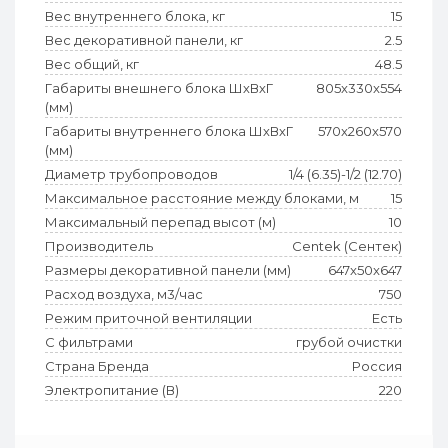
Вес внутреннего блока, кг
15
Вес декоративной панели, кг
2.5
Вес общий, кг
48.5
Габариты внешнего блока ШхВхГ
805x330x554
(мм)
Габариты внутреннего блока ШхВхГ
570x260x570
(мм)
Диаметр трубопроводов
1/4 (6.35)-1/2 (12.70)
Максимальное расстояние между блоками, м
15
Максимальный перепад высот (м)
10
Производитель
Centek (Сентек)
Размеры декоративной панели (мм)
647x50x647
Расход воздуха, м3/час
750
Режим приточной вентиляции
Есть
С фильтрами
грубой очистки
Страна Бренда
Россия
Электропитание (В)
220