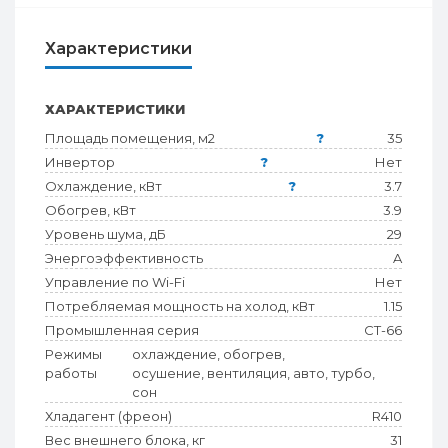
Характеристики
ХАРАКТЕРИСТИКИ
Площадь помещения, м2
?
35
Инвертор
?
Нет
Охлаждение, кВт
?
3.7
Обогрев, кВт
3.9
Уровень шума, дБ
29
Энергоэффективность
A
Управление по Wi-Fi
Нет
Потребляемая мощность на холод, кВт
1.15
Промышленная серия
CT-66
Режимы
охлаждение, обогрев,
работы
осушение, вентиляция, авто, турбо,
сон
Хладагент (фреон)
R410
Вес внешнего блока, кг
31