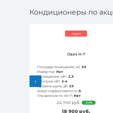
Кондиционеры по акц
акция
0
28HN
Oasis H-7
Площадь помещения, м2:
20
Инвертор:
Нет
Охлаждение, кВт:
2.3
‹
Обогрев, кВт:
2.4
Уровень шума, дБ:
23
Энергоэффективность:
A
Управление по Wi-Fi:
Нет
24 700 руб.
-23%
18 900 руб.