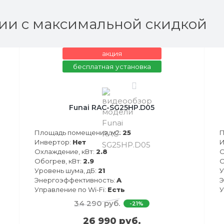
ии с максимальной скидкой
акция
бесплатная установка
0
Funai RAC-SG25HP.D05
Площадь помещения, м2:
25
П
Инвертор:
Нет
И
Охлаждение, кВт:
2.8
О
Обогрев, кВт:
2.9
О
Уровень шума, дБ:
21
У
Энергоэффективность:
A
Э
Управление по Wi-Fi:
Есть
У
34 290 руб.
-21%
26 990 руб.