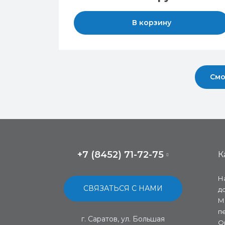
В корзину
Смо
+7 (8452) 71-72-75
К
Н
СВЯЗАТЬСЯ С НАМИ
д
М
п
г. Саратов, ул. Большая
О