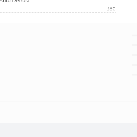
Auto Defrost
380