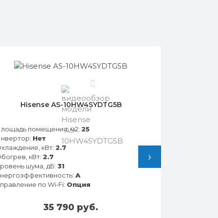
0
Hisense AS-10HW4SYDTG5B
лощадь помещения, м2:
25
нвертор:
Нет
хлаждение, кВт:
2.7
›
богрев, кВт:
2.7
ровень шума, дБ:
31
нергоэффективность:
A
правление по Wi-Fi:
Опция
35 790 руб.