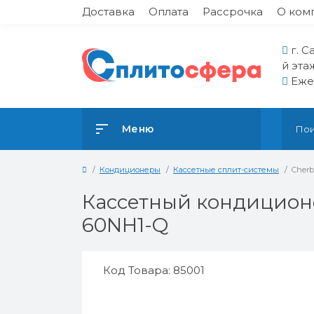
Доставка
Оплата
Рассрочка
О ком
г. С
й эта
Ежед
Меню
Кондиционеры
Кассетные сплит-системы
Cher
Кассетный кондицион
60NH1-Q
Код Товара: 85001