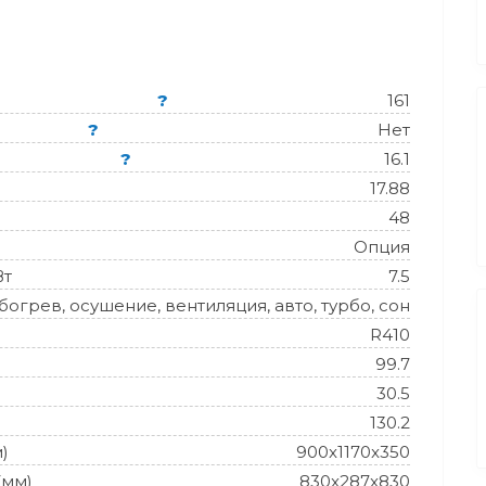
?
161
?
Нет
?
16.1
17.88
48
Опция
Вт
7.5
огрев, осушение, вентиляция, авто, турбо, сон
R410
99.7
30.5
130.2
)
900x1170x350
(мм)
830x287x830