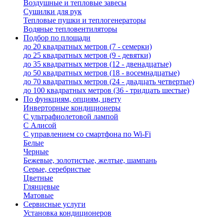
Воздушные и тепловые завесы
Сушилки для рук
Тепловые пушки и теплогенераторы
Водяные тепловентиляторы
Подбор по площади
до 20 квадратных метров (7 - семерки)
до 25 квадратных метров (9 - девятки)
до 35 квадратных метров (12 - двенадцатые)
до 50 квадратных метров (18 - восемнадцатые)
до 70 квадратных метров (24 - двадцать четвертые)
до 100 квадратных метров (36 - тридцать шестые)
По функциям, опциям, цвету
Инверторные кондиционеры
С ультрафиолетовой лампой
С Алисой
С управлением со смартфона по Wi-Fi
Белые
Черные
Бежевые, золотистые, желтые, шампань
Серые, серебристые
Цветные
Глянцевые
Матовые
Сервисные услуги
Установка кондиционеров