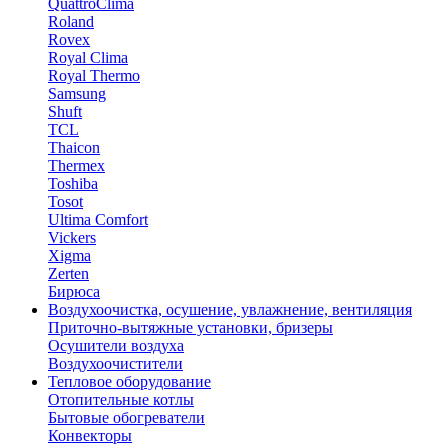
QuattroClima
Roland
Rovex
Royal Clima
Royal Thermo
Samsung
Shuft
TCL
Thaicon
Thermex
Toshiba
Tosot
Ultima Comfort
Vickers
Xigma
Zerten
Бирюса
Воздухоочистка, осушение, увлажнение, вентиляция
Приточно-вытяжные установки, бризеры
Осушители воздуха
Воздухоочистители
Тепловое оборудование
Отопительные котлы
Бытовые обогреватели
Конвекторы