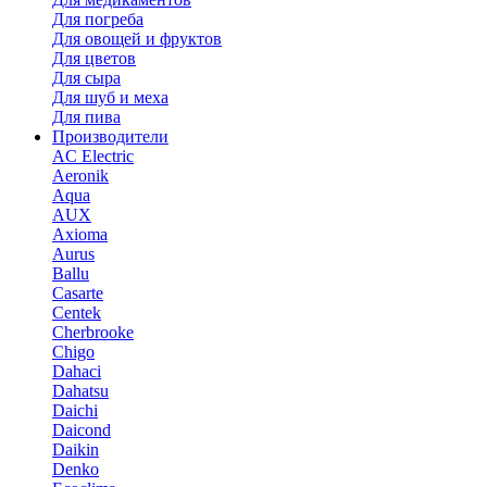
Для погреба
Для овощей и фруктов
Для цветов
Для сыра
Для шуб и меха
Для пива
Производители
AC Electric
Aeronik
Aqua
AUX
Axioma
Aurus
Ballu
Casarte
Centek
Cherbrooke
Chigo
Dahaci
Dahatsu
Daichi
Daicond
Daikin
Denko