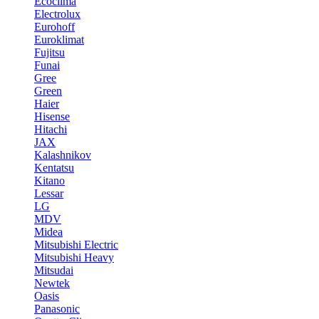
Ecoclima
Electrolux
Eurohoff
Euroklimat
Fujitsu
Funai
Gree
Green
Haier
Hisense
Hitachi
JAX
Kalashnikov
Kentatsu
Kitano
Lessar
LG
MDV
Midea
Mitsubishi Electric
Mitsubishi Heavy
Mitsudai
Newtek
Oasis
Panasonic