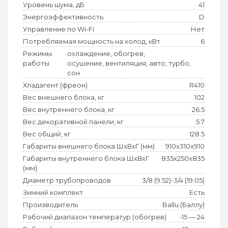
Уровень шума, дБ
41
Энергоэффективность
D
Управление по Wi-Fi
Нет
Потребляемая мощность на холод, кВт
6
Режимы
охлаждение, обогрев,
работы
осушение, вентиляция, авто, турбо,
сон
Хладагент (фреон)
R410
Вес внешнего блока, кг
102
Вес внутреннего блока, кг
26.5
Вес декоративной панели, кг
5.7
Вес общий, кг
128.5
Габариты внешнего блока ШхВхГ (мм)
910x310x910
Габариты внутреннего блока ШхВхГ
835x250x835
(мм)
Диаметр трубопроводов
3/8 (9.52)-3/4 (19.05)
Зимний комплект
Есть
Производитель
Ballu (Баллу)
Рабочий диапазон температур (обогрев)
-15 — 24