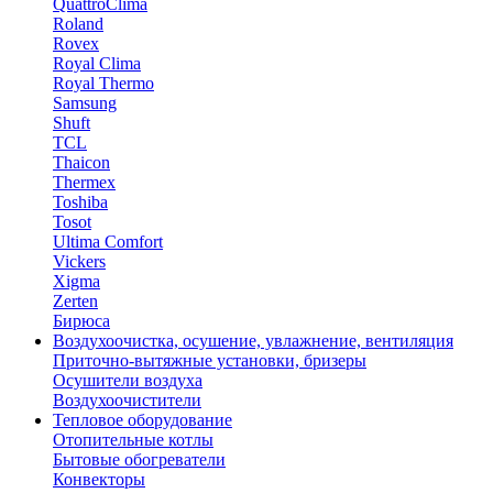
QuattroClima
Roland
Rovex
Royal Clima
Royal Thermo
Samsung
Shuft
TCL
Thaicon
Thermex
Toshiba
Tosot
Ultima Comfort
Vickers
Xigma
Zerten
Бирюса
Воздухоочистка, осушение, увлажнение, вентиляция
Приточно-вытяжные установки, бризеры
Осушители воздуха
Воздухоочистители
Тепловое оборудование
Отопительные котлы
Бытовые обогреватели
Конвекторы