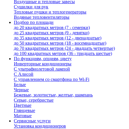
Воздушные и тепловые завесы
Сушилки для рук
Тепловые пушки и теплогенераторы
Водяные тепловентиляторы
Подбор по площади
до 20 квадратных метров (7 - семерки)
до 25 квадратных метров (9 - девятки)
до 35 квадратных метров (12 - двенадцатые)
до 50 квадратных метров (18 - восемнадцатые)
до 70 квадратных метров (24 - двадцать четвертые)
до 100 квадратных метров (36 - тридцать шестые)
По функциям, опциям, цвету
Инверторные кондиционеры
С ультрафиолетовой лампой
С Алисой
С управлением со смартфона по Wi-Fi
Белые
Черные
Бежевые, золотистые, желтые, шампань
Серые, серебристые
Цветные
Глянцевые
Матовые
Сервисные услуги
Установка кондиционеров