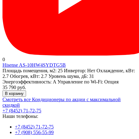
0
Hisense AS-10HW4SYDTG5B
Площадь помещения, м2:
25
Инвертор:
Нет
Охлаждение, кВт:
2.7
Обогрев, кВт:
2.7
Уровень шума, дБ:
31
Энергоэффективность:
A
Управление по Wi-Fi:
Опция
35 790 руб.
В корзину
Смотреть все Кондиционеры по акции с максимальной
скидкой
+7 (8452) 71-72-75
Наши телефоны:
+7 (8452) 71-72-75
+7 (908) 556-55-99