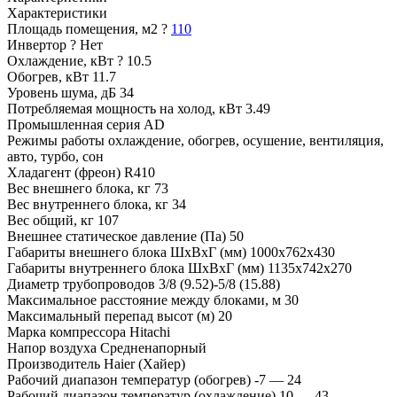
Характеристики
Площадь помещения, м2
?
110
Инвертор
?
Нет
Охлаждение, кВт
?
10.5
Обогрев, кВт
11.7
Уровень шума, дБ
34
Потребляемая мощность на холод, кВт
3.49
Промышленная серия
AD
Режимы работы
охлаждение, обогрев, осушение, вентиляция,
авто, турбо, сон
Хладагент (фреон)
R410
Вес внешнего блока, кг
73
Вес внутреннего блока, кг
34
Вес общий, кг
107
Внешнее статическое давление (Па)
50
Габариты внешнего блока ШхВхГ (мм)
1000x762x430
Габариты внутреннего блока ШхВхГ (мм)
1135x742x270
Диаметр трубопроводов
3/8 (9.52)-5/8 (15.88)
Максимальное расстояние между блоками, м
30
Максимальный перепад высот (м)
20
Марка компрессора
Hitachi
Напор воздуха
Средненапорный
Производитель
Haier (Хайер)
Рабочий диапазон температур (обогрев)
-7 — 24
Рабочий диапазон температур (охлаждение)
10 — 43