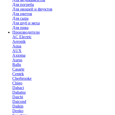
Для погреба
Для овощей и фруктов
Для цветов
Для сыра
Для шуб и меха
Для пива
Производители
AC Electric
Aeronik
Aqua
AUX
Axioma
Aurus
Ballu
Casarte
Centek
Cherbrooke
Chigo
Dahaci
Dahatsu
Daichi
Daicond
Daikin
Denko