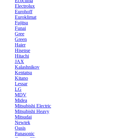
Ecoclima
Electrolux
Eurohoff
Euroklimat
Fujitsu
Funai
Gree
Green
Haier
Hisense
Hitachi
JAX
Kalashnikov
Kentatsu
Kitano
Lessar
LG
MDV
Midea
Mitsubishi Electric
Mitsubishi Heavy
Mitsudai
Newtek
Oasis
Panasonic