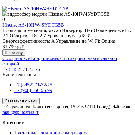
0
Hisense AS-10HW4SYDTG5B
Площадь помещения, м2:
25
Инвертор:
Нет
Охлаждение, кВт:
2.7
Обогрев, кВт:
2.7
Уровень шума, дБ:
31
Энергоэффективность:
A
Управление по Wi-Fi:
Опция
35 790 руб.
В корзину
Смотреть все Кондиционеры по акции с максимальной
скидкой
+7 (8452) 71-72-75
Наши телефоны:
+7 (8452) 71-72-75
+7 (908) 556-55-99
Связаться с нами
г. Саратов, ул. Большая Садовая, 153/163 (ТЦ Город), 4-й этаж
mail@splitosfera.ru
Категории
Настенные кондиционеры для дома