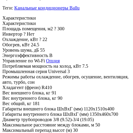
Теги:
Канальные кондиционеры Ballu
Характеристики
Характеристики
Площадь помещения, м2
?
300
Инвертор
?
Нет
Охлаждение, кВт
?
22
Обогрев, кВт
24.5
Уровень шума, дБ
55
Энергоэффективность
B
Управление по Wi-Fi
Опция
Потребляемая мощность на холод, кВт
7.5
Промышленная серия
Universal 3
Режимы работы
охлаждение, обогрев, осушение, вентиляция,
авто, турбо, сон
Хладагент (фреон)
R410
Вес внешнего блока, кг
91
Вес внутреннего блока, кг
90
Вес общий, кг
181
Габариты внешнего блока ШхВхГ (мм)
1120x1510x400
Габариты внутреннего блока ШхВхГ (мм)
1350x460х700
Диаметр трубопроводов
3/8 (9.52)-3/4 (19.05)
Максимальное расстояние между блоками, м
50
Максимальный перепад высот (м)
30