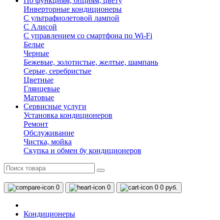
По функциям, опциям, цвету
Инверторные кондиционеры
С ультрафиолетовой лампой
С Алисой
С управлением со смартфона по Wi-Fi
Белые
Черные
Бежевые, золотистые, желтые, шампань
Серые, серебристые
Цветные
Глянцевые
Матовые
Сервисные услуги
Установка кондиционеров
Ремонт
Обслуживание
Чистка, мойка
Скупка и обмен бу кондиционеров
0
0
0
0 руб.
Кондиционеры