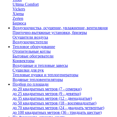
Ultima Comfort
Vickers
Xigma
Zerten
Бирюса
Воздухоочистка, осушение, увлажнение, вентиляция
Приточно-вытяжные установки, бризеры
Осушители воздуха
Воздухоочистители
Тепловое оборудование
Отопительные котлы
Бытовые обогреватели
Конвекторы
Воздушные и тепловые завесы
Сушилки для рук
Тепловые пушки и теплогенераторы
Водяные тепловентиляторы
Подбор по площади
до 20 квадратных метров (7 - семерки)
до 25 квадратных метров (9 - девятки)
до 35 квадратных метров (12 - двенадцатые)
до 50 квадратных метров (18 - восемнадцатые)
до 70 квадратных метров (24 - двадцать четвертые)
до 100 квадратных метров (36 - тридцать шестые)