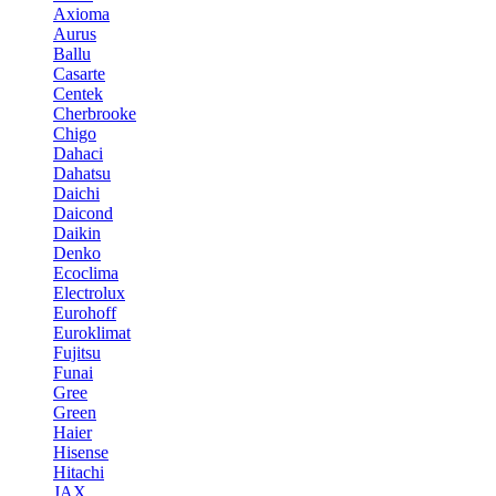
Axioma
Aurus
Ballu
Casarte
Centek
Cherbrooke
Chigo
Dahaci
Dahatsu
Daichi
Daicond
Daikin
Denko
Ecoclima
Electrolux
Eurohoff
Euroklimat
Fujitsu
Funai
Gree
Green
Haier
Hisense
Hitachi
JAX