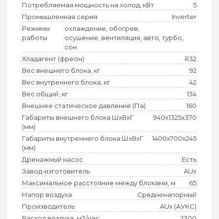
Потребляемая мощность на холод, кВт
5
Промышленная серия
Inverter
Режимы
охлаждение, обогрев,
работы
осушение, вентиляция, авто, турбо,
сон
Хладагент (фреон)
R32
Вес внешнего блока, кг
92
Вес внутреннего блока, кг
42
Вес общий, кг
134
Внешнее статическое давление (Па)
160
Габариты внешнего блока ШхВхГ
940x1325x370
(мм)
Габариты внутреннего блока ШхВхГ
1400x700x245
(мм)
Дренажный насос
Есть
Завод-изготовитель
AUx
Максимальное расстояние между блоками, м
65
Напор воздуха
Средненапорный
Производитель
AUx (АУКС)
Расход воздуха, м3/час
2300