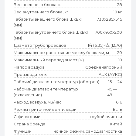
Вес внешнего блока, кг
28
Вес внутреннего блока, кг
18 кг
Габариты внешнего блока ШхВхГ
730x285x545
(мм)
Габариты внутреннего блока ШхВхГ
700x460x200
(мм)
Диаметр трубопроводов
1/4 (6.35)-1/2 (12.70)
Максимальное расстояние между блоками, м
20
Максимальный перепад высот (м)
10
Напор воздуха
Средненапорный
Производитель
AUX (АУКС)
Рабочий диапазон температур (обогрев)
-15 — 24
Рабочий диапазон температур
-15 —
(охлаждение)
49
Расход воздуха, м3/час
616
Режим приточной вентиляции
Есть
С фильтрами
грубой очистки
Страна Бренда
Китай
Функции
ночной режим, самодиагностика