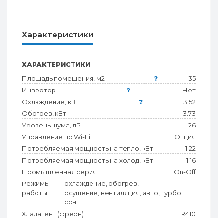
Характеристики
ХАРАКТЕРИСТИКИ
Площадь помещения, м2
?
35
Инвертор
?
Нет
Охлаждение, кВт
?
3.52
Обогрев, кВт
3.73
Уровень шума, дБ
26
Управление по Wi-Fi
Опция
Потребляемая мощность на тепло, кВт
1.22
Потребляемая мощность на холод, кВт
1.16
Промышленная серия
On-Off
Режимы
охлаждение, обогрев,
работы
осушение, вентиляция, авто, турбо,
сон
Хладагент (фреон)
R410