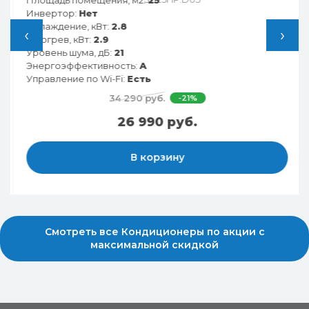
Площадь помещения, м2:
25
Инвертор:
Нет
Охлаждение, кВт:
2.8
‹
›
Обогрев, кВт:
2.9
Уровень шума, дБ:
21
Энергоэффективность:
A
Управление по Wi-Fi:
Есть
34 290 руб.
-21%
26 990 руб.
В корзину
Смотреть все Кондиционеры по акции с
максимальной скидкой