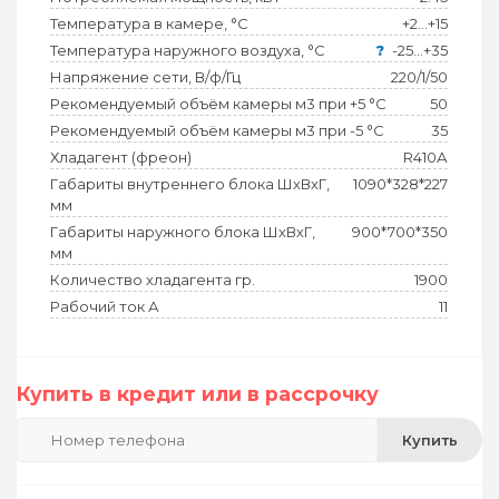
Температура в камере, °С
+2…+15
Температура наружного воздуха, °С
?
-25...+35
Напряжение сети, В/ф/Гц
220/1/50
Рекомендуемый объём камеры м3 при +5 °С
50
Рекомендуемый объём камеры м3 при -5 °С
35
Хладагент (фреон)
R410А
Габариты внутреннего блока ШхВхГ,
1090*328*227
мм
Габариты наружного блока ШхВхГ,
900*700*350
мм
Количество хладагента гр.
1900
Рабочий ток А
11
Купить в кредит или в рассрочку
Купить