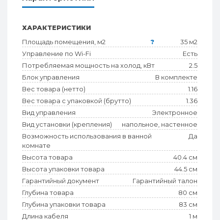
ХАРАКТЕРИСТИКИ
Площадь помещения, м2
?
35 м2
Управление по Wi-Fi
Есть
Потребляемая мощность на холод, кВт
2.5
Блок управления
В комплекте
Вес товара (нетто)
1.16
Вес товара с упаковкой (брутто)
1.36
Вид управления
Электронное
Вид установки (крепления)
напольное, настенное
Возможность использования в ванной
Да
комнате
Высота товара
40.4 см
Высота упаковки товара
44.5 см
Гарантийный документ
Гарантийный талон
Глубина товара
80 см
Глубина упаковки товара
83 см
Длина кабеля
1 м