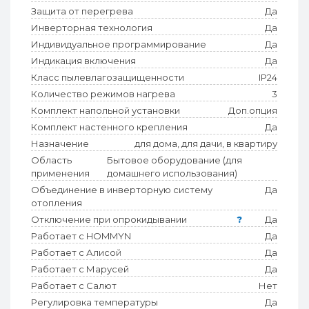
Защита от перегрева
Да
Инверторная технология
Да
Индивидуальное программирование
Да
Индикация включения
Да
Класс пылевлагозащищенности
IP24
Количество режимов нагрева
3
Комплект напольной установки
Доп.опция
Комплект настенного крепления
Да
Назначение
для дома, для дачи, в квартиру
Область
Бытовое оборудование (для
применения
домашнего использования)
Объединение в инверторную систему
Да
отопления
Отключение при опрокидывании
?
Да
Работает с HOMMYN
Да
Работает с Алисой
Да
Работает с Марусей
Да
Работает с Салют
Нет
Регулировка температуры
Да