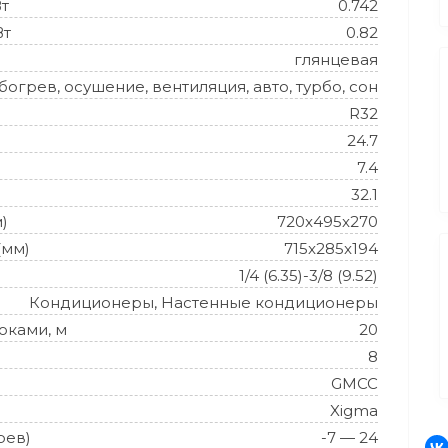
Вт
0.742
Вт
0.82
глянцевая
огрев, осушение, вентиляция, авто, турбо, сон
R32
24.7
7.4
32.1
)
720x495x270
(мм)
715x285x194
1/4 (6.35)-3/8 (9.52)
Кондиционеры, Настенные кондиционеры
оками, м
20
8
GMCC
Xigma
рев)
-7 — 24