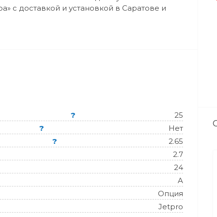
а» с доставкой и установкой в Саратове и
?
25
?
Нет
?
2.65
2.7
24
A
Опция
Jetpro