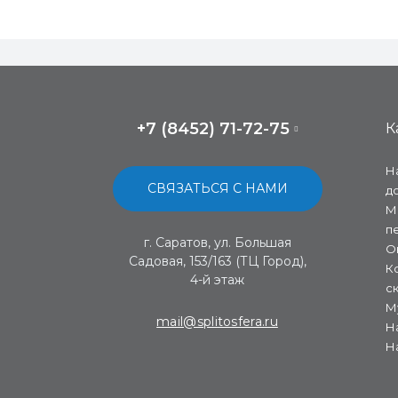
+7 (8452) 71-72-75
К
Н
СВЯЗАТЬСЯ С НАМИ
д
М
п
г. Саратов, ул. Большая
О
Садовая, 153/163 (ТЦ Город),
К
4-й этаж
с
М
mail@splitosfera.ru
Н
Н