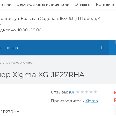
пании
Сертификаты и лицензии
Отзывы
Контакты
аратов, ул. Большая Садовая, 153/163 (ТЦ Город), 4-
ж
невно: 10:00 - 19:00
а
Xigma XG-JP27RHA
ер Xigma XG-JP27RHA
Отзывы:
(0)
Производитель:
Xigma