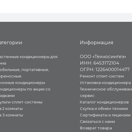
атегории
Информация
ООО «Техносинтез»
астенные кондиционеры для
ИНН: 6453172104
ома
ОГРН: 1226400014477
обильные, портативные,
ереносные
Ремонт сплит-систем
конные кондиционеры
Установка кондиционера
ондиционеры по акции со
Техническое обслуживан
кидками
сервис
ульти-сплит-системы
Каталог кондиционеров
а 2 комнаты
Скупка и обмен техники
а 3 комнаты
Сертификаты и лицензии
Связаться с нами
Возврат товара