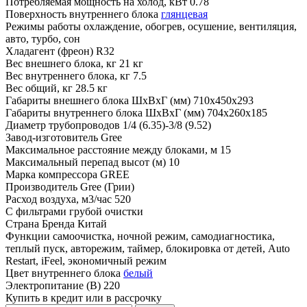
Потребляемая мощность на холод, кВт
0.78
Поверхность внутреннего блока
глянцевая
Режимы работы
охлаждение, обогрев, осушение, вентиляция,
авто, турбо, сон
Хладагент (фреон)
R32
Вес внешнего блока, кг
21 кг
Вес внутреннего блока, кг
7.5
Вес общий, кг
28.5 кг
Габариты внешнего блока ШхВхГ (мм)
710x450x293
Габариты внутреннего блока ШхВхГ (мм)
704x260x185
Диаметр трубопроводов
1/4 (6.35)-3/8 (9.52)
Завод-изготовитель
Gree
Максимальное расстояние между блоками, м
15
Максимальный перепад высот (м)
10
Марка компрессора
GREE
Производитель
Gree (Грии)
Расход воздуха, м3/час
520
С фильтрами
грубой очистки
Страна Бренда
Китай
Функции
самоочистка, ночной режим, самодиагностика,
теплый пуск, авторежим, таймер, блокировка от детей, Auto
Restart, iFeel, экономичный режим
Цвет внутреннего блока
белый
Электропитание (В)
220
Купить в кредит или в рассрочку