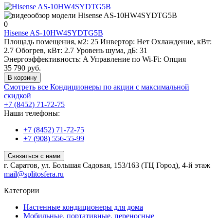
0
Hisense AS-10HW4SYDTG5B
Площадь помещения, м2:
25
Инвертор:
Нет
Охлаждение, кВт:
2.7
Обогрев, кВт:
2.7
Уровень шума, дБ:
31
Энергоэффективность:
A
Управление по Wi-Fi:
Опция
35 790 руб.
В корзину
Смотреть все Кондиционеры по акции с максимальной
скидкой
+7 (8452) 71-72-75
Наши телефоны:
+7 (8452) 71-72-75
+7 (908) 556-55-99
Связаться с нами
г. Саратов, ул. Большая Садовая, 153/163 (ТЦ Город), 4-й этаж
mail@splitosfera.ru
Категории
Настенные кондиционеры для дома
Мобильные, портативные, переносные