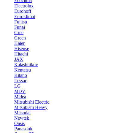
Ecoclima
Electrolux
Eurohoff
Euroklimat
Fujitsu
Funai
Gree
Green
Haier
Hisense
Hitachi
JAX
Kalashnikov
Kentatsu
Kitano
Lessar
LG
MDV
Midea
Mitsubishi Electric
Mitsubishi Heavy
Mitsudai
Newtek
Oasis
Panasonic