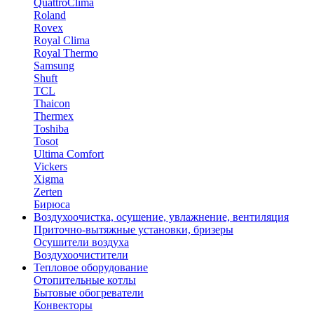
QuattroClima
Roland
Rovex
Royal Clima
Royal Thermo
Samsung
Shuft
TCL
Thaicon
Thermex
Toshiba
Tosot
Ultima Comfort
Vickers
Xigma
Zerten
Бирюса
Воздухоочистка, осушение, увлажнение, вентиляция
Приточно-вытяжные установки, бризеры
Осушители воздуха
Воздухоочистители
Тепловое оборудование
Отопительные котлы
Бытовые обогреватели
Конвекторы