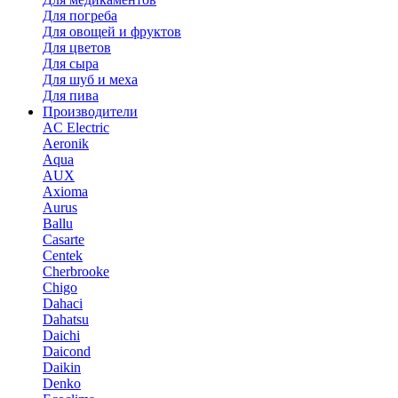
Для погреба
Для овощей и фруктов
Для цветов
Для сыра
Для шуб и меха
Для пива
Производители
AC Electric
Aeronik
Aqua
AUX
Axioma
Aurus
Ballu
Casarte
Centek
Cherbrooke
Chigo
Dahaci
Dahatsu
Daichi
Daicond
Daikin
Denko