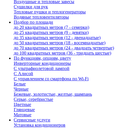
Воздушные и тепловые завесы
Сушилки для рук
Тепловые пушки и теплогенераторы
Водяные тепловентиляторы
Подбор по площади
до 20 квадратных метров (7 - семерки)
до 25 квадратных метров (9 - девятки)
до 35 квадратных метров (12 - двенадцатые)
до 50 квадратных метров (18 - восемнадцатые)
до 70 квадратных метров (24 - двадцать четвертые)
до 100 квадратных метров (36 - тридцать шестые)
По функциям, опциям, цвету
Инверторные кондиционеры
С ультрафиолетовой лампой
С Алисой
С управлением со смартфона по Wi-Fi
Белые
Черные
Бежевые, золотистые, желтые, шампань
Серые, серебристые
Цветные
Глянцевые
Матовые
Сервисные услуги
Установка кондиционеров