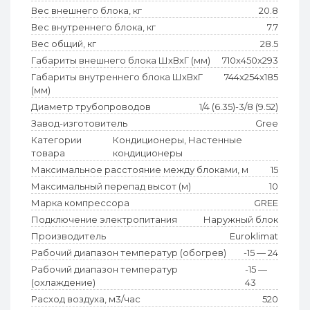
Вес внешнего блока, кг
20.8
Вес внутреннего блока, кг
7.7
Вес общий, кг
28.5
Габариты внешнего блока ШхВхГ (мм)
710x450x293
Габариты внутреннего блока ШхВхГ
744x254x185
(мм)
Диаметр трубопроводов
1/4 (6.35)-3/8 (9.52)
Завод-изготовитель
Gree
Категории
Кондиционеры, Настенные
товара
кондиционеры
Максимальное расстояние между блоками, м
15
Максимальный перепад высот (м)
10
Марка компрессора
GREE
Подключение электропитания
Наружный блок
Производитель
Euroklimat
Рабочий диапазон температур (обогрев)
-15 — 24
Рабочий диапазон температур
-15 —
(охлаждение)
43
Расход воздуха, м3/час
520